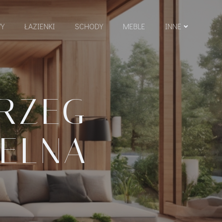
Y
ŁAZIENKI
SCHODY
MEBLE
INNE
RZEG
ELNA