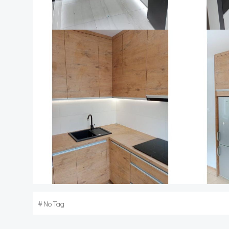
#
No Tag