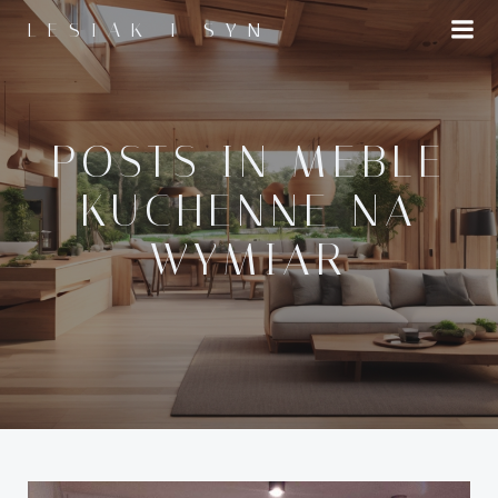
Skip
LESIAK I SYN
to
content
POSTS IN MEBLE
KUCHENNE NA
WYMIAR